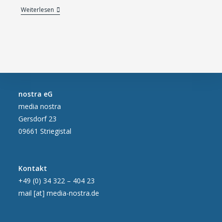
KI,
Weiterlesen
Lasercut
Und
3D-
Druck
An
Einem
Tag
nostra eG
media nostra
Gersdorf 23
09661 Striegistal
Kontakt
+49 (0) 34 322 – 404 23
mail [at] media-nostra.de